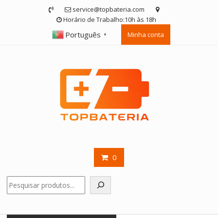
Skip
service@topbateria.com
to
Horário de Trabalho:10h às 18h
content
Português
Minha conta
▼
0
Pesquisar