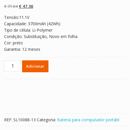
com
5.00
em 5
com base em
O
O
€
71.04
€
47.36
classificaçõe
s de clientes
preço
preço
Tensão:11.1V
original
atual
Capacidade: 3700mAh (42Wh)
era:
é:
Tipo de célula: Li-Polymer
€ 71.04.
€ 47.36.
Condição: Substituição, Novo em folha
Cor: preto
Garantia: 12 meses
Quantidade
Adicionar
de
Bateria
para
computador
portátil
HP
EliteBook
Folio
REF:
SL10088-13
Categoria:
Bateria para computador portátil
1040
G2