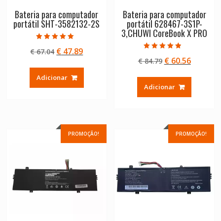
Bateria para computador
Bateria para computador
portátil SHT-3582132-2S
portátil 628467-3S1P-
3,CHUWI CoreBook X PRO
Avaliação
O
O
€
47.89
€
67.04
5.00
Avaliação
de 5
O
O
€
60.56
preço
preço
€
84.79
4.50
de 5
preço
preço
original
atual
Adicionar
original
atual
era:
é:
Adicionar
era:
é:
€ 67.04.
€ 47.89.
€ 84.79.
€ 60.56.
PROMOÇÃO!
PROMOÇÃO!