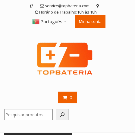
Skip
service@topbateria.com
to
Horário de Trabalho:10h às 18h
content
Português
Minha conta
▼
0
Pesquisar