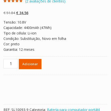
(
2
avaliações de clientes)
Classificado
2
com
5.00
em 5
com base em
O
O
€
51.84
€
34.56
classificaçõe
s de clientes
preço
preço
Tensão: 10.8V
original
atual
Capacidade: 4400mAh (47Wh)
era:
é:
Tipo de célula: Li-ion
€ 51.84.
€ 34.56.
Condição: Substituição, Novo em folha
Cor: preto
Garantia: 12 meses
Quantidade
Adicionar
de
Bateria
para
computador
portátil
HP
HSTNN-
C81C,HSTNN-
REF:
SL10093-9
Categoria:
Bateria para computador portátil
IB4J,HSTNN-