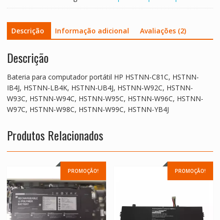
LB4K,HSTNN-
UB4J
Descrição
Informação adicional
Avaliações (2)
Descrição
Bateria para computador portátil HP HSTNN-C81C, HSTNN-
IB4J, HSTNN-LB4K, HSTNN-UB4J, HSTNN-W92C, HSTNN-
W93C, HSTNN-W94C, HSTNN-W95C, HSTNN-W96C, HSTNN-
W97C, HSTNN-W98C, HSTNN-W99C, HSTNN-YB4J
Produtos Relacionados
PROMOÇÃO!
PROMOÇÃO!