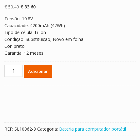
com
5.00
em 5
com base em
O
O
€
50.40
€
33.60
classificaçõe
s de clientes
preço
preço
Tensão: 10.8V
original
atual
Capacidade: 4200mAh (47Wh)
era:
é:
Tipo de célula: Li-ion
€ 50.40.
€ 33.60.
Condição: Substituição, Novo em folha
Cor: preto
Garantia: 12 meses
Quantidade
Adicionar
de
Bateria
para
computador
portátil
HP
HSTNN-
YB40,HSTNN-
REF:
SL10062-8
Categoria:
Bateria para computador portátil
YB4O,HSTNN-
YB4N