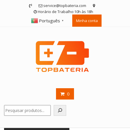
Skip
service@topbateria.com
to
Horário de Trabalho:10h às 18h
content
Português
Minha conta
▼
0
Pesquisar