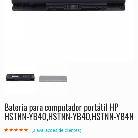
Bateria para computador portátil HP
HSTNN-YB40,HSTNN-YB4O,HSTNN-YB4N
(
2
avaliações de clientes)
Classificado
2