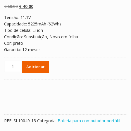
com
5.00
em 5
com base em
O
O
€
60.00
€
40.00
classificaçõe
s de clientes
preço
preço
Tensão: 11.1V
original
atual
Capacidade: 5225mAh (62Wh)
era:
é:
Tipo de célula: Li-ion
€ 60.00.
€ 40.00.
Condição: Substituição, Novo em folha
Cor: preto
Garantia: 12 meses
Quantidade
Adicionar
de
Bateria
para
computador
portátil
HP
Pavilion
15
REF:
SL10049-13
Categoria:
Bateria para computador portátil
series
model