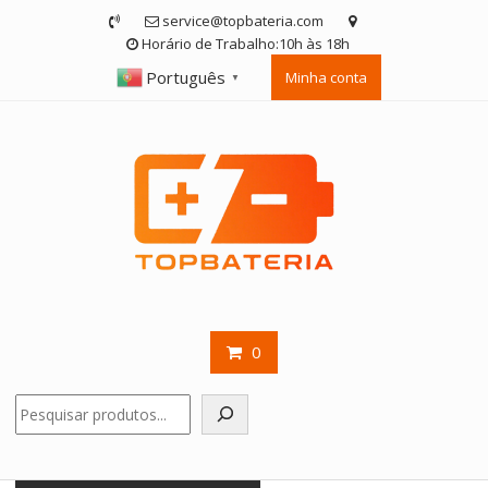
Skip
service@topbateria.com
to
Horário de Trabalho:10h às 18h
content
Português
Minha conta
▼
0
Pesquisar