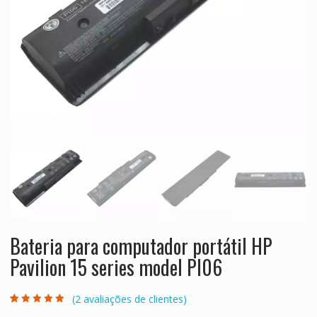
Bateria para computador portátil HP
Pavilion 15 series model PI06
(
2
avaliações de clientes)
Classificado
2