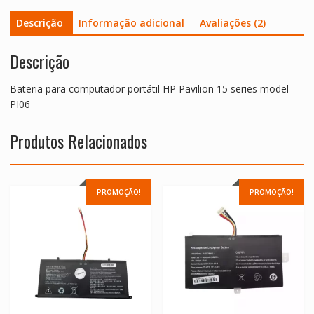
PI06
Descrição
Informação adicional
Avaliações (2)
Descrição
Bateria para computador portátil HP Pavilion 15 series model
PI06
Produtos Relacionados
PROMOÇÃO!
PROMOÇÃO!