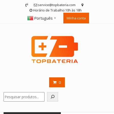
Skip
service@topbateria.com
to
Horário de Trabalho:10h às 18h
content
Português
Minha conta
▼
0
Pesquisar