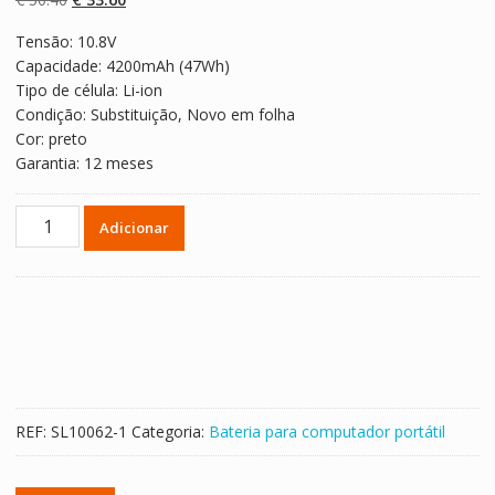
classificaçõe
s de clientes
preço
preço
Tensão: 10.8V
original
atual
Capacidade: 4200mAh (47Wh)
era:
é:
Tipo de célula: Li-ion
€ 50.40.
€ 33.60.
Condição: Substituição, Novo em folha
Cor: preto
Garantia: 12 meses
Quantidade
Adicionar
de
Bateria
para
computador
portátil
HP
PI06
REF:
SL10062-1
Categoria:
Bateria para computador portátil