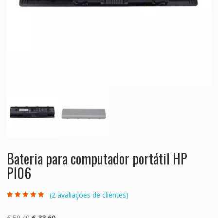
Bateria para computador portátil HP
PI06
(
2
avaliações de clientes)
Classificado
2
com
5.00
em 5
com base em
O
O
€
50.40
€
33.60