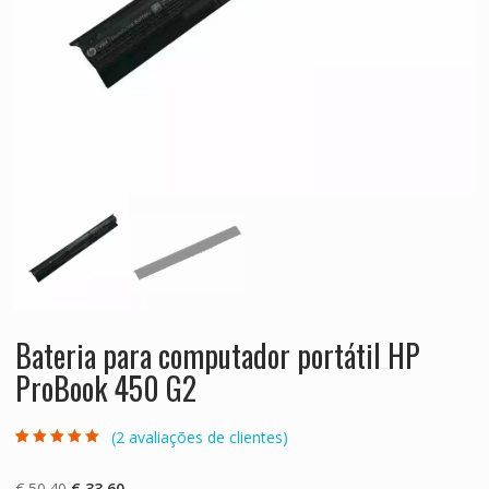
Bateria para computador portátil HP
ProBook 450 G2
(
2
avaliações de clientes)
Classificado
2
com
5.00
em 5
com base em
O
O
€
50.40
€
33.60