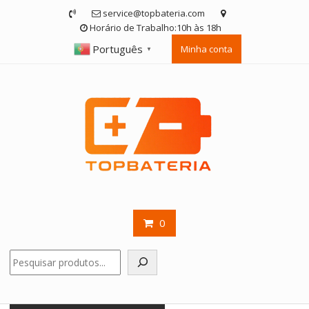
Skip
service@topbateria.com
to
Horário de Trabalho:10h às 18h
content
Português
Minha conta
▼
0
Pesquisar