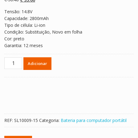
classificaçõe
s de clientes
preço
preço
Tensão: 14.8V
original
atual
Capacidade: 2800mAh
era:
é:
Tipo de célula: Li-ion
€ 50.40.
€ 33.60.
Condição: Substituição, Novo em folha
Cor: preto
Garantia: 12 meses
Quantidade
Adicionar
de
Bateria
para
computador
portátil
HP
ProBook
450
REF:
SL10009-15
Categoria:
Bateria para computador portátil
G2