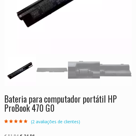
Bateria para computador portátil HP
ProBook 470 G0
(
2
avaliações de clientes)
Classificado
2
com
5.00
em 5
com base em
O
O
€
51.84
€
34.56