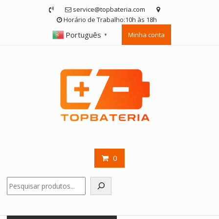
Skip
service@topbateria.com
to
Horário de Trabalho:10h às 18h
content
Português
Minha conta
▼
0
Pesquisar