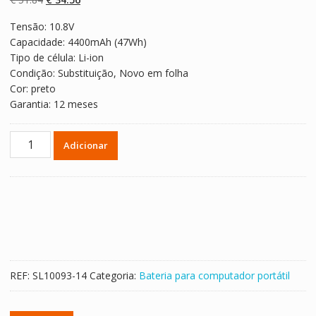
classificaçõe
s de clientes
preço
preço
Tensão: 10.8V
original
atual
Capacidade: 4400mAh (47Wh)
era:
é:
Tipo de célula: Li-ion
€ 51.84.
€ 34.56.
Condição: Substituição, Novo em folha
Cor: preto
Garantia: 12 meses
Quantidade
Adicionar
de
Bateria
para
computador
portátil
HP
ProBook
470
REF:
SL10093-14
Categoria:
Bateria para computador portátil
G0