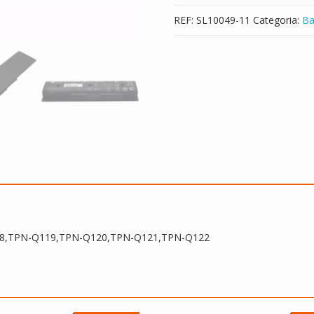
Q117,TPN-
REF:
SL10049-11
Categoria:
Ba
Q118,TPN-
Q119,TPN-
Q120,TPN-
Q121,TPN-
Q122
Q118,TPN-Q119,TPN-Q120,TPN-Q121,TPN-Q122