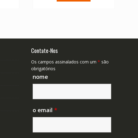
47.89.
€ 67.04.
€ 47.89.
Contate-Nos
Os campos assinalados com um
*
são
obrigatórios
nome
o email
*