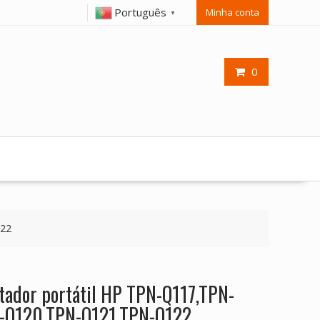
Português
Minha conta
▼
0
122
tador portátil HP TPN-Q117,TPN-
-Q120,TPN-Q121,TPN-Q122