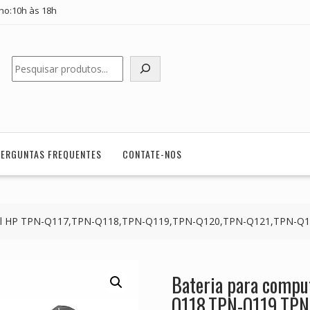
ho:10h às 18h
Pesquisar
PERGUNTAS FREQUENTES
CONTATE-NOS
tátil HP TPN-Q117,TPN-Q118,TPN-Q119,TPN-Q120,TPN-Q121,TPN-Q
Bateria para compu
Q118,TPN-Q119,TPN