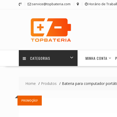
Skip
service@topbateria.com
Horário de Trabal
to
content
CATEGORIAS
MINHA CONTA
Home
Produtos
Bateria para computador por
PROMOÇÃO!