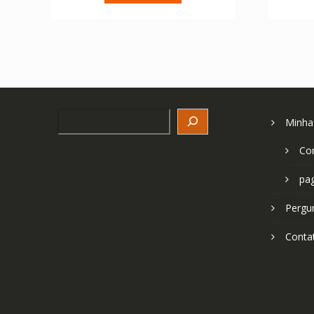
€ 67.04.
€ 47.89.
Search
Minha
Co
pa
Pergu
Conta