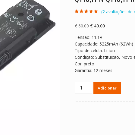
(
2
avaliações de c
Classificado
2
com
4.50
em
5 com base
O
O
€
60.00
€
40.00
em
classificaçõe
preço
preço
s de
Tensão: 11.1V
original
atual
clientes
Capacidade: 5225mAh (62Wh)
era:
é:
Tipo de célula: Li-ion
€ 60.00.
€ 40.00.
Condição: Substituição, Novo 
Cor: preto
Garantia: 12 meses
Quantidade
Adicionar
de
Bateria
para
computador
portátil
HP
TPN-