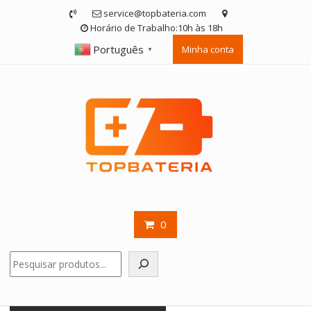
Skip
service@topbateria.com
to
Horário de Trabalho:10h às 18h
content
Português
Minha conta
▼
0
Pesquisar