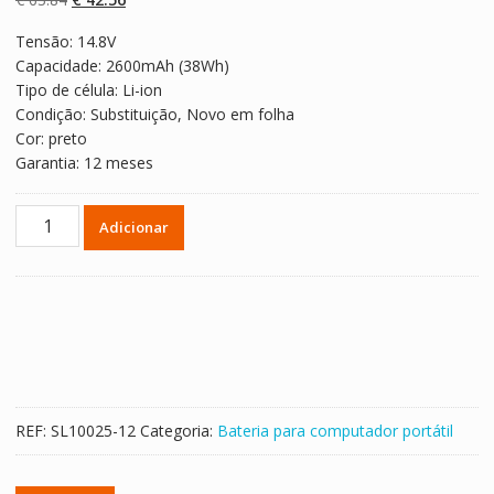
classificaçõe
s de clientes
preço
preço
Tensão: 14.8V
original
atual
Capacidade: 2600mAh (38Wh)
era:
é:
Tipo de célula: Li-ion
€ 63.84.
€ 42.56.
Condição: Substituição, Novo em folha
Cor: preto
Garantia: 12 meses
Quantidade
Adicionar
de
Bateria
para
computador
portátil
Jettbook
9744S
REF:
SL10025-12
Categoria:
Bateria para computador portátil