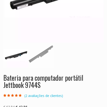
Bateria para computador portátil
Jettbook 9744S
(
2
avaliações de clientes)
Classificado
2
com
5.00
em 5
com base em
O
O
€
63.84
€
42.56