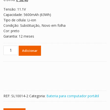
classificaçõe
s de clientes
preço
preço
Tensão: 11.1V
original
atual
Capacidade: 5600mAh (63Wh)
era:
é:
Tipo de célula: Li-ion
€ 57.70.
€ 38.46.
Condição: Substituição, Novo em folha
Cor: preto
Garantia: 12 meses
Quantidade
Adicionar
de
Bateria
para
computador
portátil
Lenovo
45N1059
REF:
SL10014-2
Categoria:
Bateria para computador portátil