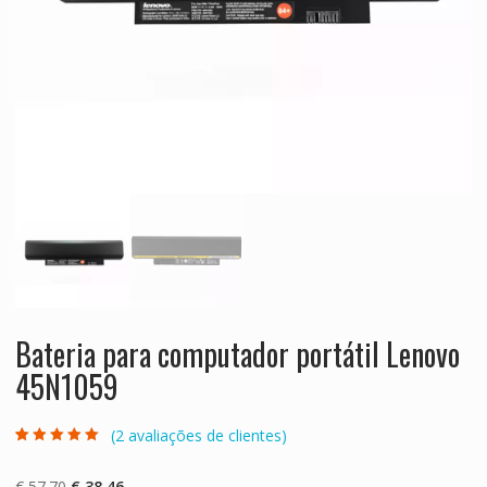
Bateria para computador portátil Lenovo
45N1059
(
2
avaliações de clientes)
Classificado
2
com
5.00
em 5
com base em
O
O
€
57.70
€
38.46