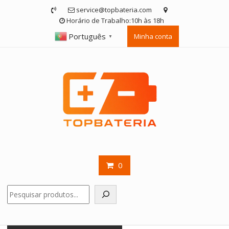
Skip
service@topbateria.com
to
Horário de Trabalho:10h às 18h
content
Português
Minha conta
▼
0
Pesquisar