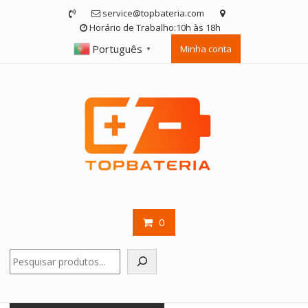
Skip
service@topbateria.com
to
Horário de Trabalho:10h às 18h
content
Português
Minha conta
▼
0
Pesquisar