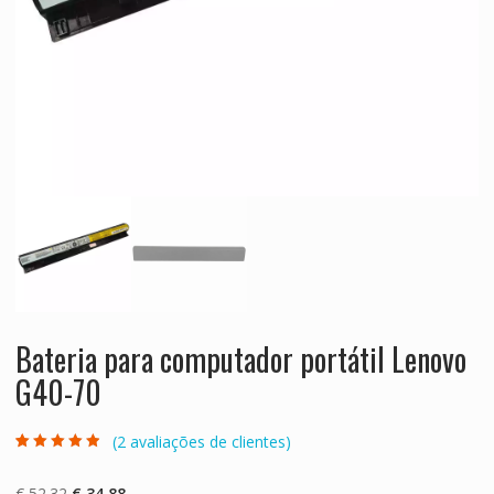
Bateria para computador portátil Lenovo
G40-70
(
2
avaliações de clientes)
Classificado
2
com
4.50
em
5 com base
O
O
€
52.32
€
34.88