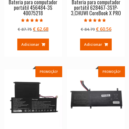
Bateria para computador
Bateria para computador
portátil 456484-3S
portátil 628467-3S1P-
40075218
3,CHUWI CoreBook X PRO
Avaliação
Avaliação
O
O
O
O
€
62.68
€
60.56
€
87.75
€
84.79
4.50
4.50
de 5
de 5
preço
preço
preço
preço
original
atual
original
atual
Adicionar
Adicionar
era:
é:
era:
é:
€ 87.75.
€ 62.68.
€ 84.79.
€ 60.56.
PROMOÇÃO!
PROMOÇÃO!