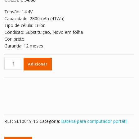
em
classificaçõe
preço
preço
s de
Tensão: 14.4V
original
atual
clientes
Capacidade: 2800mAh (41Wh)
era:
é:
Tipo de célula: Li-ion
€ 52.32.
€ 34.88.
Condição: Substituição, Novo em folha
Cor: preto
Garantia: 12 meses
Quantidade
Adicionar
de
Bateria
para
computador
portátil
Lenovo
G40-
70
REF:
SL10019-15
Categoria:
Bateria para computador portátil