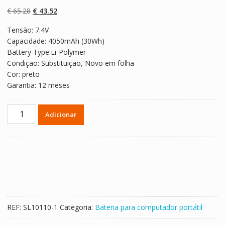
com
5.00
em 5
com base em
O
O
€
65.28
€
43.52
classificaçõe
s de clientes
preço
preço
Tensão: 7.4V
original
atual
Capacidade: 4050mAh (30Wh)
era:
é:
Battery Type:Li-Polymer
€ 65.28.
€ 43.52.
Condição: Substituição, Novo em folha
Cor: preto
Garantia: 12 meses
Quantidade
Adicionar
de
Bateria
para
computador
portátil
LENOVO
L14M2P23,L14M2P24
REF:
SL10110-1
Categoria:
Bateria para computador portátil