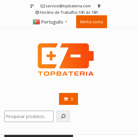
Skip
service@topbateria.com
to
Horário de Trabalho:10h às 18h
content
Português
Minha conta
▼
0
Pesquisar