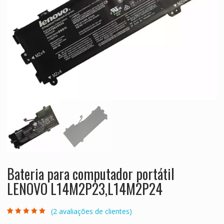
Bateria para computador portátil
LENOVO L14M2P23,L14M2P24
(
2
avaliações de clientes)
Classificado
2