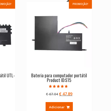
OMOÇÃO!
PROMOÇÃO!
átil UTL-
Bateria para computador portátil
Product ID:S15
Avaliação
O
O
€
47.89
€
67.04
4.50
de 5
eço
preço
preço
ual
original
atual
Adicionar
era:
é: