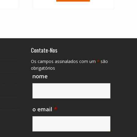
52.11.
€ 67.04.
€ 47.89.
Contate-Nos
Os campos assinalados com um
*
são
obrigatórios
nome
o email
*