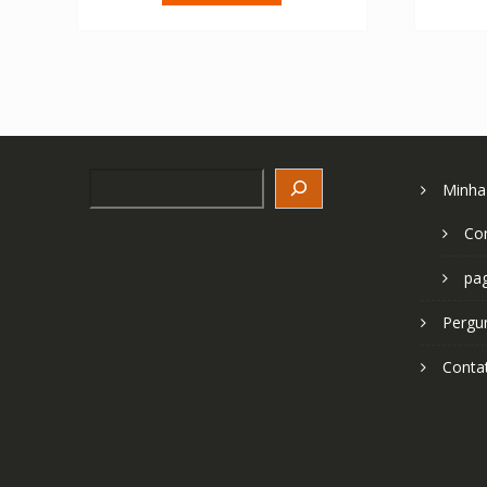
€ 75.92.
€ 54.23.
Search
Minha
Co
pa
Pergu
Conta