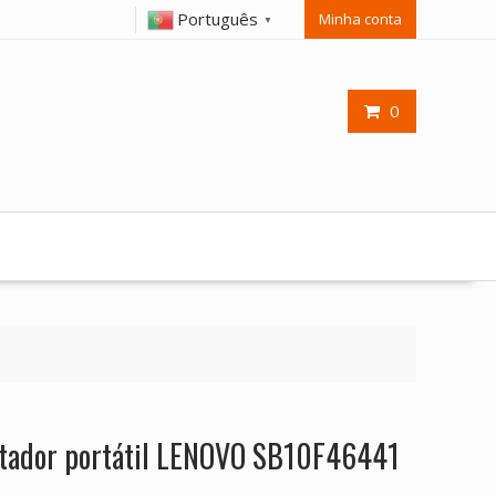
Português
Minha conta
▼
0
utador portátil LENOVO SB10F46441