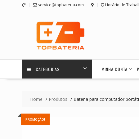
Skip
service@topbateria.com
Horário de Trabal
to
content
CATEGORIAS
MINHA CONTA
Home
Produtos
Bateria para computador portá
PROMOÇÃO!