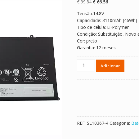
O
O
€
99.84
€
66.56
preço
preço
Tensão:14.8V
original
atual
Capacidade: 3110mAh (46Wh)
era:
é:
Tipo de célula: Li-Polymer
€ 99.84.
€ 66.56.
Condição: Substituição, Novo 
Cor: preto
Garantia: 12 meses
Quantidade
Adicionar
de
Bateria
para
computador
portátil
LENOVO
SB10F46441
REF:
SL10367-4
Categoria:
Bat