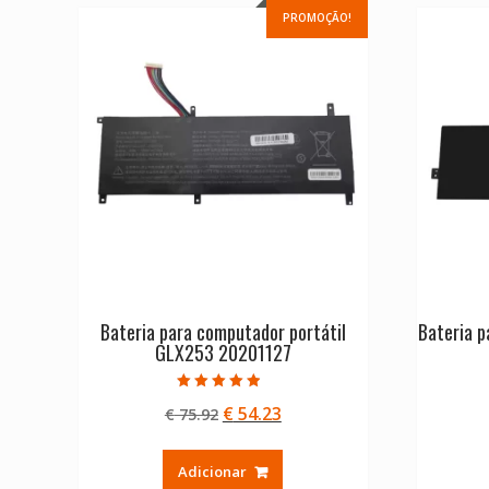
PROMOÇÃO!
Bateria para computador portátil
Bateria p
GLX253 20201127
Avaliação
O
O
€
54.23
€
75.92
4.50
de 5
preço
preço
original
atual
Adicionar
era:
é: