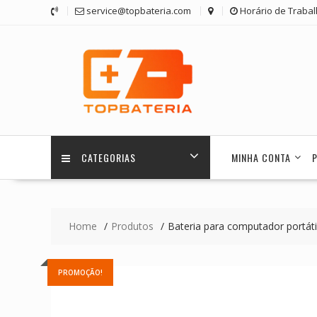
Skip
service@topbateria.com
Horário de Trabal
to
content
CATEGORIAS
MINHA CONTA
Home
Produtos
Bateria para computador portá
PROMOÇÃO!