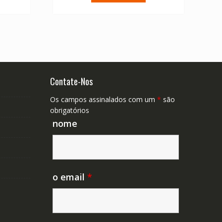
47.89.
€ 67.04.
€ 47.89.
Contate-Nos
Os campos assinalados com um
*
são
obrigatórios
nome
o email
*