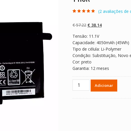
(
2
avaliações de c
Classificado
2
com
5.00
em 5
com base em
O
O
€
57.22
€
38.14
classificaçõe
s de clientes
preço
preço
Tensão: 11.1V
original
atual
Capacidade: 4050mAh (45Wh)
era:
é:
Tipo de célula: Li-Polymer
€ 57.22.
€ 38.14.
Condição: Substituição, Novo 
Cor: preto
Garantia: 12 meses
Quantidade
Adicionar
de
Bateria
para
computador
portátil
LENOVO
Yoga