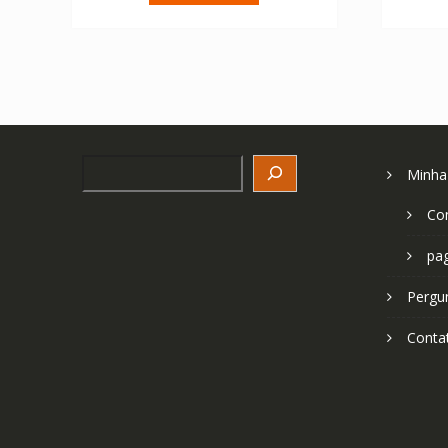
€ 67.04.
€ 47.89.
Search
Minha
Co
pa
Pergu
Conta