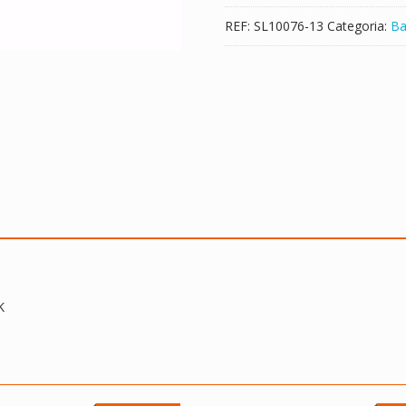
500
REF:
SL10076-13
Categoria:
Ba
14ISK
K