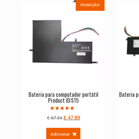
PROMOÇÃO!
Bateria para computador portátil
Bateria p
Product ID:S15
Avaliação
O
O
€
47.89
€
67.04
4.50
de 5
preço
preço
original
atual
Adicionar
era:
é: