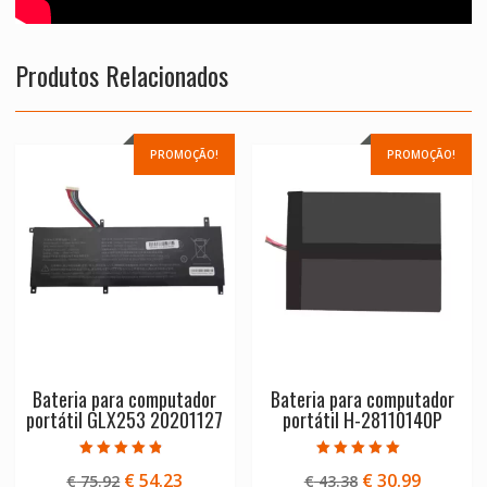
Produtos Relacionados
PROMOÇÃO!
PROMOÇÃO!
Bateria para computador
Bateria para computador
portátil GLX253 20201127
portátil H-28110140P
Avaliação
Avaliação
O
O
O
O
€
54.23
€
30.99
€
75.92
€
43.38
4.50
5.00