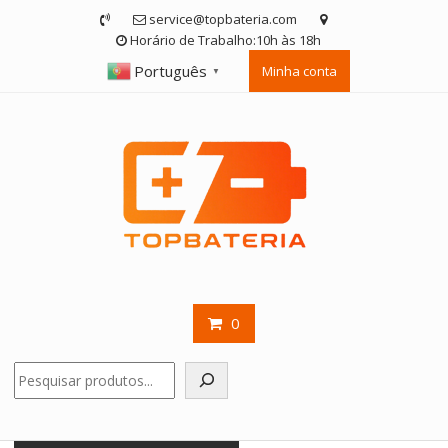
Skip
service@topbateria.com
to
Horário de Trabalho:10h às 18h
content
Português
Minha conta
▼
0
Pesquisar