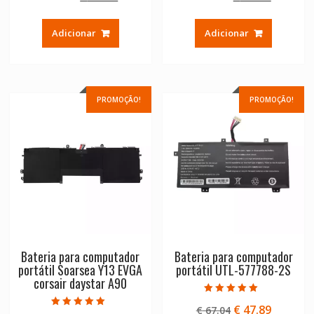
de 5
de 5
preço
preço
preço
preço
original
atual
original
atual
Adicionar
Adicionar
era:
é:
era:
é:
€ 75.92.
€ 54.23.
€ 43.38.
€ 30.99.
PROMOÇÃO!
PROMOÇÃO!
Bateria para computador
Bateria para computador
portátil Soarsea Y13 EVGA
portátil UTL-577788-2S
corsair daystar A90
Avaliação
O
O
€
47.89
€
67.04
5.00
Avaliação