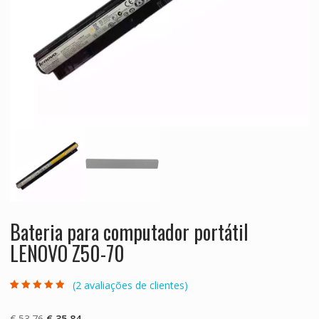
Bateria para computador portátil
LENOVO Z50-70
(
2
avaliações de clientes)
Classificado
2
com
4.50
em
5 com base
O
O
€
53.76
€
35.84