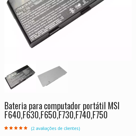
Bateria para computador portátil MSI
F640,F630,F650,F730,F740,F750
(
2
avaliações de clientes)
Classificado
2