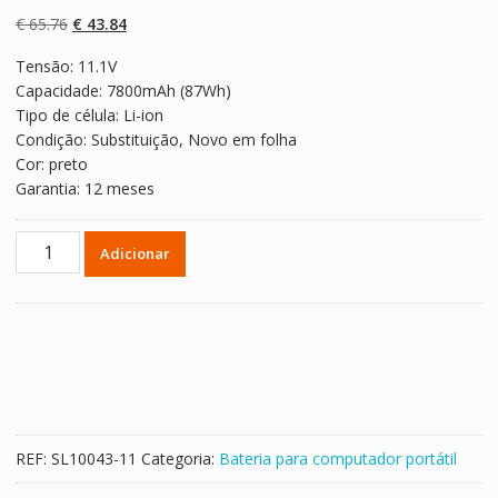
com
5.00
em 5
com base em
O
O
€
65.76
€
43.84
classificaçõe
s de clientes
preço
preço
Tensão: 11.1V
original
atual
Capacidade: 7800mAh (87Wh)
era:
é:
Tipo de célula: Li-ion
€ 65.76.
€ 43.84.
Condição: Substituição, Novo em folha
Cor: preto
Garantia: 12 meses
Quantidade
Adicionar
de
Bateria
para
computador
portátil
MSI
F640,F630,F650,F730,F740,F750
REF:
SL10043-11
Categoria:
Bateria para computador portátil