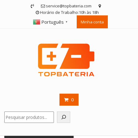
Skip
service@topbateria.com
to
Horário de Trabalho:10h às 18h
content
Português
Minha conta
▼
0
Pesquisar