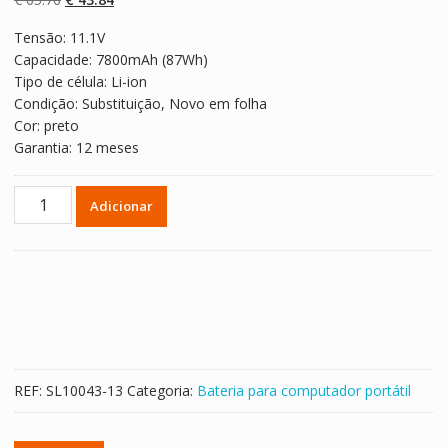
classificaçõe
s de clientes
preço
preço
Tensão: 11.1V
original
atual
Capacidade: 7800mAh (87Wh)
era:
é:
Tipo de célula: Li-ion
€ 65.76.
€ 43.84.
Condição: Substituição, Novo em folha
Cor: preto
Garantia: 12 meses
Quantidade
Adicionar
de
Bateria
para
computador
portátil
MSI
WT60,WT70
REF:
SL10043-13
Categoria:
Bateria para computador portátil