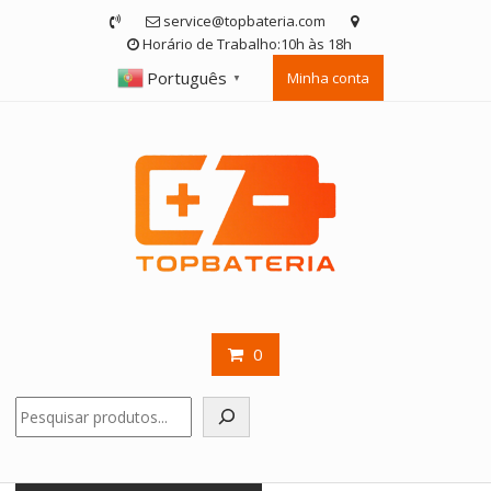
Skip
service@topbateria.com
to
Horário de Trabalho:10h às 18h
content
Português
Minha conta
▼
0
Pesquisar