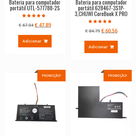
Bateria para computador
Bateria para computador
portátil UTL-577788-2S
portátil 628467-3S1P-
3,CHUWI CoreBook X PRO
Avaliação
O
O
€
47.89
€
67.04
5.00
Avaliação
de 5
O
O
€
60.56
preço
preço
€
84.79
4.50
de 5
preço
preço
original
atual
Adicionar
original
atual
era:
é:
Adicionar
era:
é:
€ 67.04.
€ 47.89.
€ 84.79.
€ 60.56.
PROMOÇÃO!
PROMOÇÃO!