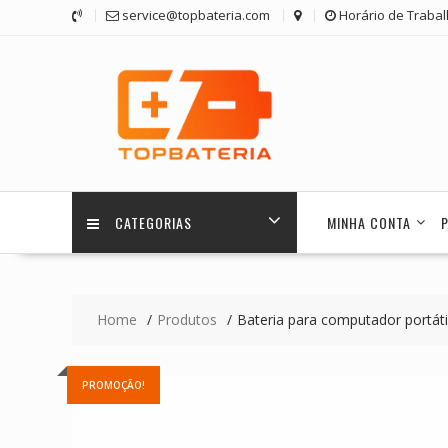
Skip
service@topbateria.com
Horário de Trabal
to
content
CATEGORIAS
MINHA CONTA
Home
Produtos
Bateria para computador portá
PROMOÇÃO!