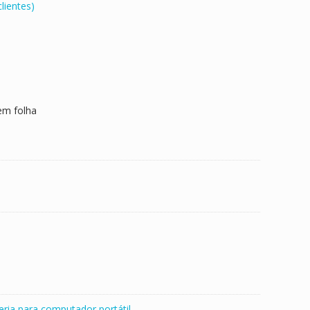
lientes)
em folha
eria para computador portátil