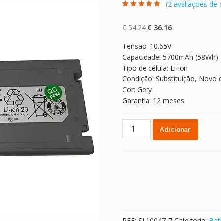
(
2
avaliações de c
Classificado
2
com
5.00
em 5
com base em
O
O
€
54.24
€
36.16
classificaçõe
s de clientes
preço
preço
Tensão: 10.65V
original
atual
Capacidade: 5700mAh (58Wh)
era:
é:
Tipo de célula: Li-ion
€ 54.24.
€ 36.16.
Condição: Substituição, Novo 
Cor: Gery
Garantia: 12 meses
Quantidade
Adicionar
de
Bateria
para
computador
portátil
PANASONIC
CF-
19
REF:
SL10047-7
Categoria:
Bat