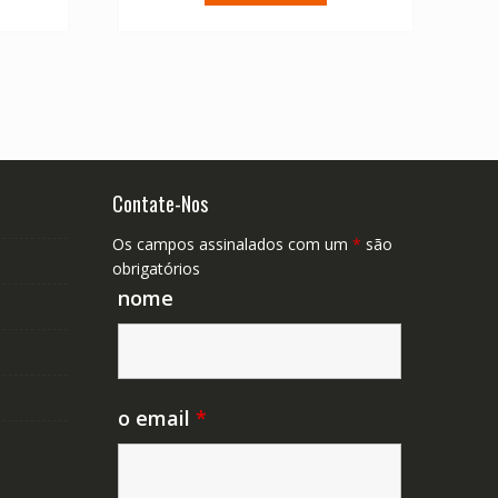
37.32.
€ 64.08.
€ 45.77.
Contate-Nos
Os campos assinalados com um
*
são
obrigatórios
nome
o email
*