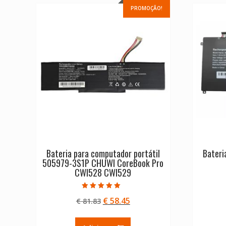
PROMOÇÃO!
Bateria para computador portátil
Bateri
505979-3S1P CHUWI CoreBook Pro
CWI528 CWI529
Avaliação
O
O
€
58.45
€
81.83
5.00
de 5
preço
preço
original
atual