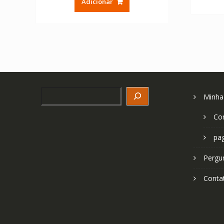
Adicionar
era:
é:
€ 81.83.
€ 58.45.
Search
Minha
Co
pa
Pergu
Conta