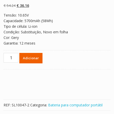
com
5.00
em 5
com base em
O
O
€
54.24
€
36.16
classificaçõe
s de clientes
preço
preço
Tensão: 10.65V
original
atual
Capacidade: 5700mAh (58Wh)
era:
é:
Tipo de célula: Li-ion
€ 54.24.
€ 36.16.
Condição: Substituição, Novo em folha
Cor: Gery
Garantia: 12 meses
Quantidade
Adicionar
de
Bateria
para
computador
portátil
PANASONIC
CF-
VZSU28
REF:
SL10047-2
Categoria:
Bateria para computador portátil