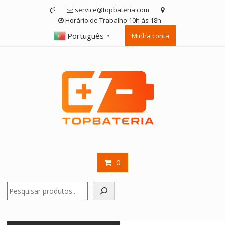
Skip
service@topbateria.com
to
Horário de Trabalho:10h às 18h
content
Português
Minha conta
▼
0
Pesquisar