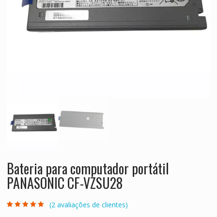
Bateria para computador portátil
PANASONIC CF-VZSU28
(
2
avaliações de clientes)
Classificado
2