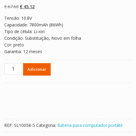
com
5.00
em 5
com base em
O
O
€
67.68
€
45.12
classificaçõe
s de clientes
preço
preço
Tensão: 10.8V
original
atual
Capacidade: 7800mAh (86Wh)
era:
é:
Tipo de célula: Li-ion
€ 67.68.
€ 45.12.
Condição: Substituição, Novo em folha
Cor: preto
Garantia: 12 meses
Quantidade
Adicionar
de
Bateria
para
computador
portátil
PANASONIC
Toughbook
CF-
REF:
SL10058-5
Categoria:
Bateria para computador portátil
30K
Series