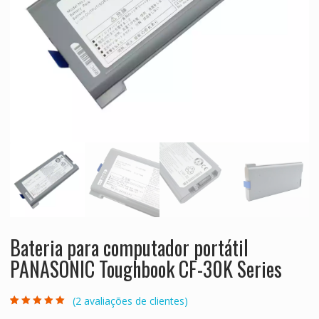
Bateria para computador portátil
PANASONIC Toughbook CF-30K Series
(
2
avaliações de clientes)
Classificado
2