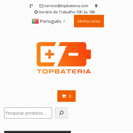
Skip
service@topbateria.com
to
Horário de Trabalho:10h às 18h
content
Português
Minha conta
▼
0
Pesquisar