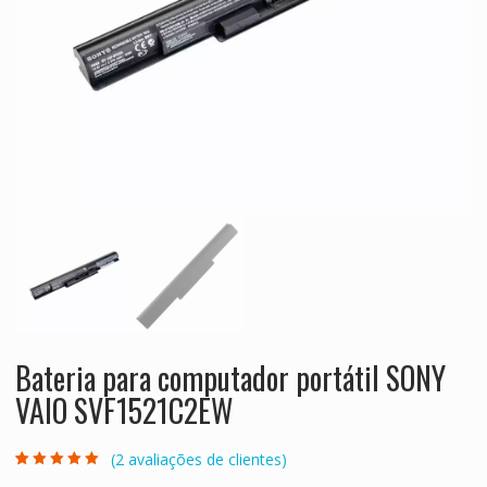
Bateria para computador portátil SONY
VAIO SVF1521C2EW
(
2
avaliações de clientes)
Classificado
2