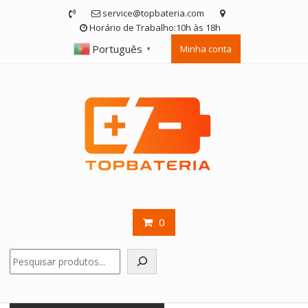
Skip
service@topbateria.com
to
Horário de Trabalho:10h às 18h
content
Português
Minha conta
▼
0
Pesquisar