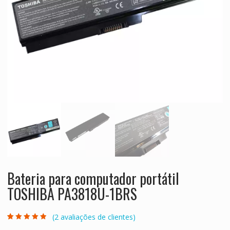
Bateria para computador portátil
TOSHIBA PA3818U-1BRS
(
2
avaliações de clientes)
Classificado
2