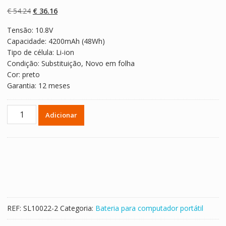
com
4.50
em
5 com base
O
O
€
54.24
€
36.16
em
classificaçõe
preço
preço
s de
Tensão: 10.8V
original
atual
clientes
Capacidade: 4200mAh (48Wh)
era:
é:
Tipo de célula: Li-ion
€ 54.24.
€ 36.16.
Condição: Substituição, Novo em folha
Cor: preto
Garantia: 12 meses
Quantidade
Adicionar
de
Bateria
para
computador
portátil
TOSHIBA
PA3818U-
1BRS
REF:
SL10022-2
Categoria:
Bateria para computador portátil