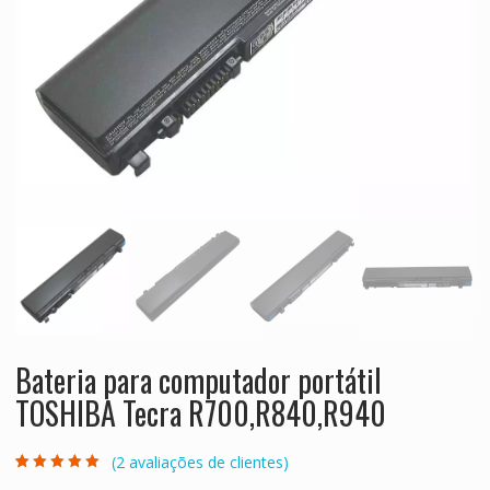
Bateria para computador portátil
TOSHIBA Tecra R700,R840,R940
(
2
avaliações de clientes)
Classificado
2