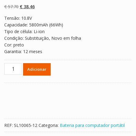
com
5.00
em 5
com base em
O
O
€
57.70
€
38.46
classificaçõe
s de clientes
preço
preço
Tensão: 10.8V
original
atual
Capacidade: 5800mAh (66Wh)
era:
é:
Tipo de célula: Li-ion
€ 57.70.
€ 38.46.
Condição: Substituição, Novo em folha
Cor: preto
Garantia: 12 meses
Quantidade
Adicionar
de
Bateria
para
computador
portátil
TOSHIBA
Tecra
R700,R840,R940
REF:
SL10065-12
Categoria:
Bateria para computador portátil