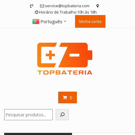
Skip
service@topbateria.com
to
Horário de Trabalho:10h às 18h
content
Português
Minha conta
▼
0
Pesquisar