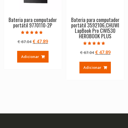
Bateria para computador
Bateria para computador
portátil 9770110-2P
portátil 3592106,CHUWI
LapBook Pro CWI530
HEROBOOK PLUS
Avaliação
O
O
€
47.89
€
67.04
4.50
de 5
preço
preço
Avaliação
O
O
€
47.89
€
67.04
5.00
original
atual
de 5
Adicionar
preço
preço
era:
é:
original
atual
€ 67.04.
€ 47.89.
Adicionar
era:
é:
€ 67.04.
€ 47.89.