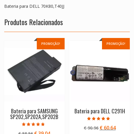
Bateria para DELL 70K80,T40JJ
Produtos Relacionados
PROMOÇÃO!
PROMOÇÃO!
Bateria para SAMSUNG
Bateria para DELL C291H
SP202,SP202A,SP202B
Avaliação
O
O
€
60.64
€
90.96
5.00
Avaliação
de 5
O
O
€
39.04
€
58.56
preço
preço
4.50