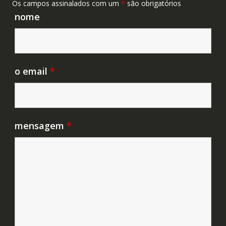
Os campos assinalados com um
*
são obrigatórios
nome
o email
*
mensagem
*