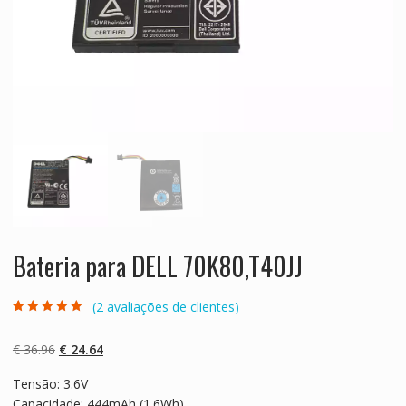
Bateria para DELL 70K80,T40JJ
(
2
avaliações de clientes)
Classificado
2
com
4.50
em
5 com base
O
O
€
36.96
€
24.64
em
classificaçõe
preço
preço
s de
Tensão: 3.6V
original
atual
clientes
Capacidade: 444mAh (1.6Wh)