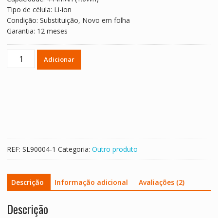
era:
é:
Tipo de célula: Li-ion
€ 36.96.
€ 24.64.
Condição: Substituição, Novo em folha
Garantia: 12 meses
Quantidade
Adicionar
de
Bateria
para
DELL
70K80,T40JJ
REF:
SL90004-1
Categoria:
Outro produto
Descrição
Informação adicional
Avaliações (2)
Descrição