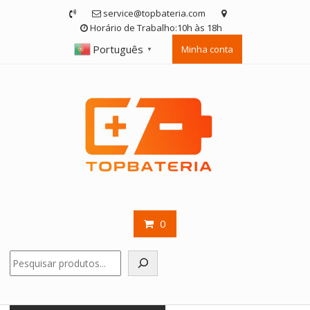
Skip
service@topbateria.com
to
Horário de Trabalho:10h às 18h
content
Português
Minha conta
▼
0
Pesquisar