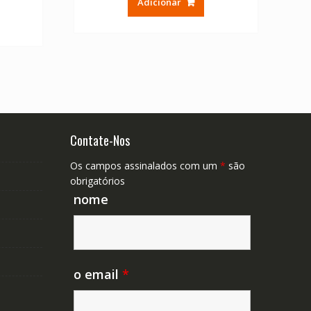
Adicionar
ual
era:
é:
€ 31.56.
€ 21.04.
39.04.
Contate-Nos
Os campos assinalados com um
*
são
obrigatórios
nome
o email
*