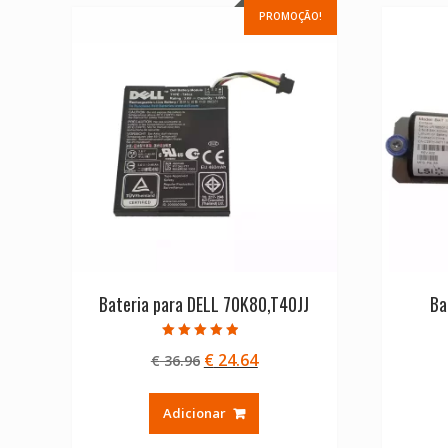
PROMOÇÃO!
Bateria para DELL 70K80,T40JJ
Ba
Avaliação
O
O
€
24.64
€
36.96
4.50
de 5
preço
preço
original
atual
Adicionar
era:
é:
€ 36.96.
€ 24.64.