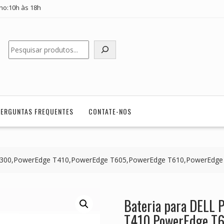
ho:10h às 18h
Pesquisar
PERGUNTAS FREQUENTES
CONTATE-NOS
 T300,PowerEdge T410,PowerEdge T605,PowerEdge T610,PowerEdg
Bateria para DELL
T410,PowerEdge T