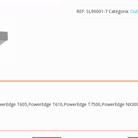
T605,PowerEdge
REF:
SL90001-7
Categoria:
Out
T610,PowerEdge
T7500,PowerEdge
NX300
owerEdge T605,PowerEdge T610,PowerEdge T7500,PowerEdge NX30