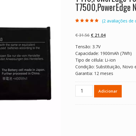
T7500,PowerEdge 
(
2
avaliações de c
Classificado
2
com
5.00
em 5
com base em
O
O
€
31.56
€
21.04
classificaçõe
s de clientes
preço
preço
Tensão: 3.7V
original
atual
Capacidade: 1900mAh (7Wh)
era:
é:
Tipo de célula: Li-ion
€ 31.56.
€ 21.04.
Condição: Substituição, Novo 
Garantia: 12 meses
Quantidade
Adicionar
de
Bateria
para
DELL
Poweredge
T300,PowerEdge
T410,PowerEdge