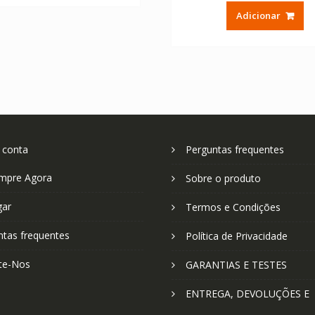
original
at
Adicionar
era:
é:
€ 58.56.
€ 
 conta
Perguntas frequentes
mpre Agora
Sobre o produto
gar
Termos e Condições
ntas frequentes
Política de Privacidade
te-Nos
GARANTIAS E TESTES
ENTREGA, DEVOLUÇÕES E