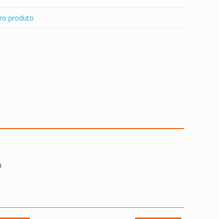
ro produto
0