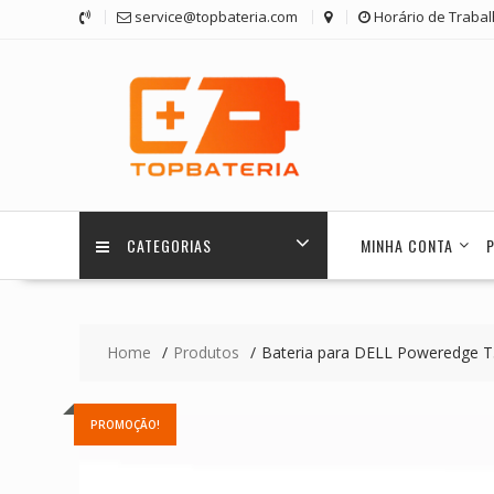
Skip
service@topbateria.com
Horário de Trabal
to
content
CATEGORIAS
MINHA CONTA
Home
Produtos
Bateria para DELL Poweredge
PROMOÇÃO!