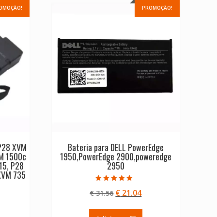
OMOÇÃO!
PROMOÇÃO!
P28 XVM
Bateria para DELL PowerEdge
M 1500c
1950,PowerEdge 2900,poweredge
15, P28
2950
XVM 735
Avaliação
O
O
€
21.04
€
31.56
5.00
de 5
preço
preço
eço
original
atual