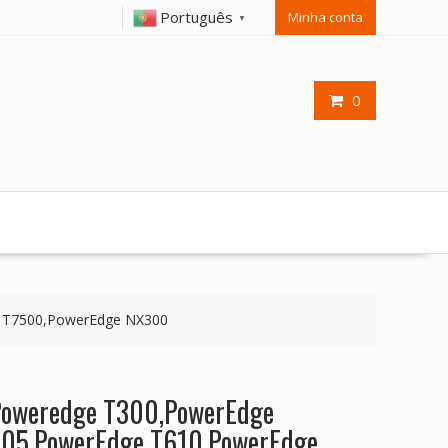
Português
Minha conta
▼
0
e T7500,PowerEdge NX300
 Poweredge T300,PowerEdge
605,PowerEdge T610,PowerEdge