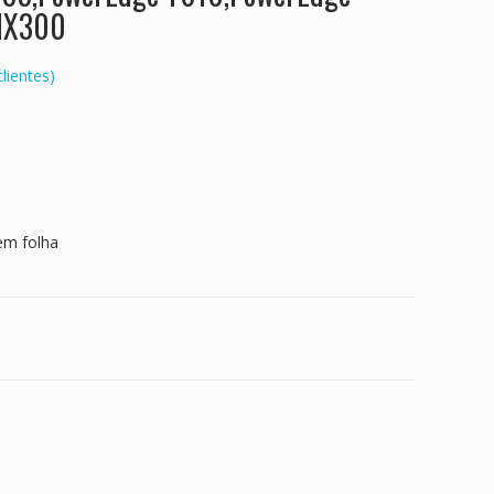
NX300
lientes)
em folha