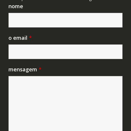
nome
o email
*
mensagem
*