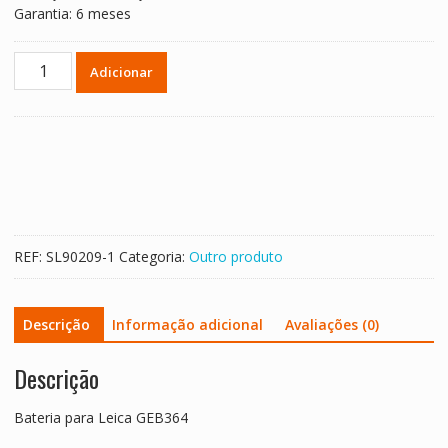
Garantia: 6 meses
Quantidade
Adicionar
de
Bateria
para
Leica
GEB364
REF:
SL90209-1
Categoria:
Outro produto
Descrição
Informação adicional
Avaliações (0)
Descrição
Bateria para Leica GEB364