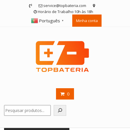
Skip
service@topbateria.com
to
Horário de Trabalho:10h às 18h
content
Português
Minha conta
▼
0
Pesquisar