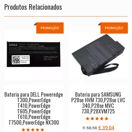
Produtos Relacionados
PROMOÇÃO!
PROMOÇÃO!
Bateria para DELL Poweredge
Bateria para SAMSUNG
T300,PowerEdge
P28se HVM 730,P28se LVC
T410,PowerEdge
340,P28se MVC
T605,PowerEdge
730,P28XVM725
T610,PowerEdge
T7500,PowerEdge NX300
Avaliação
O
O
€
39.04
€
58.56
5.00
de 5