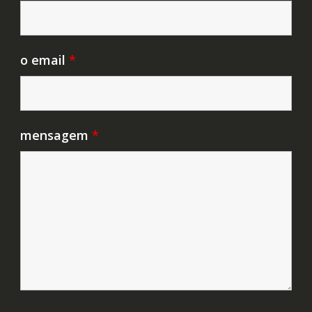
o email
*
mensagem
*