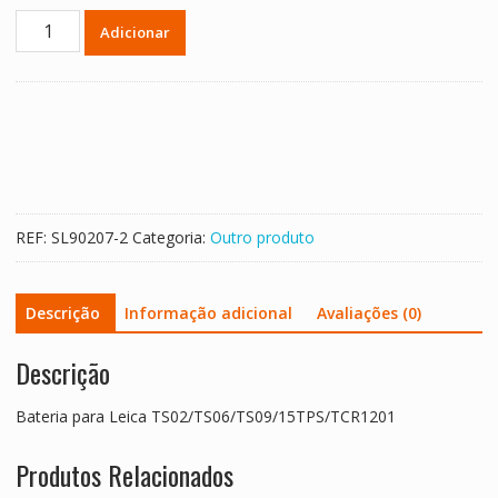
Quantidade
Adicionar
de
Bateria
para
Leica
TS02/TS06/TS09/15TPS/TCR1201
REF:
SL90207-2
Categoria:
Outro produto
Descrição
Informação adicional
Avaliações (0)
Descrição
Bateria para Leica TS02/TS06/TS09/15TPS/TCR1201
Produtos Relacionados