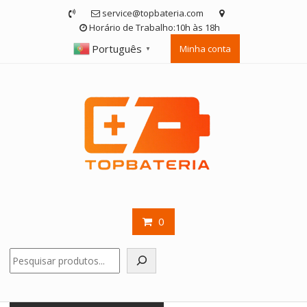
Skip
service@topbateria.com
to
Horário de Trabalho:10h às 18h
content
Português
Minha conta
▼
0
Pesquisar