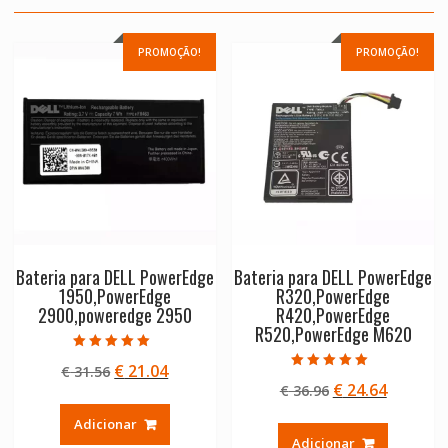
PROMOÇÃO!
PROMOÇÃO!
Bateria para DELL PowerEdge
Bateria para DELL PowerEdge
1950,PowerEdge
R320,PowerEdge
2900,poweredge 2950
R420,PowerEdge
R520,PowerEdge M620
Avaliação
O
O
€
21.04
€
31.56
5.00
Avaliação
de 5
O
O
€
24.64
preço
preço
€
36.96
5.00
de 5
preço
preço
original
atual
Adicionar
original
atual
era:
é:
Adicionar