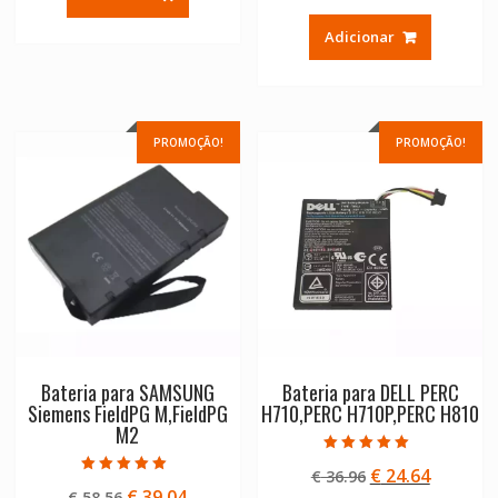
preço
preço
era:
é:
original
atual
€ 58.56.
€ 39.04.
Adicionar
era:
é:
€ 58.56.
€ 39.04.
PROMOÇÃO!
PROMOÇÃO!
Bateria para SAMSUNG
Bateria para DELL PERC
Siemens FieldPG M,FieldPG
H710,PERC H710P,PERC H810
M2
Avaliação
O
O
€
24.64
€
36.96
5.00
Avaliação
de 5
O
O
€
39.04
€
58.56
5.00