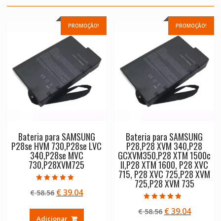
PROMOÇÃO!
PROMOÇÃO!
Bateria para SAMSUNG
Bateria para SAMSUNG
P28se HVM 730,P28se LVC
P28,P28 XVM 340,P28
340,P28se MVC
GCXVM350,P28 XTM 1500c
730,P28XVM725
II,P28 XTM 1600, P28 XVC
715, P28 XVC 725,P28 XVM
725,P28 XVM 735
Avaliação
O
O
€
39.04
€
58.56
5.00
de 5
preço
preço
Avaliação
O
O
€
39.04
€
58.56
4.50
original
atual
de 5
Adicionar