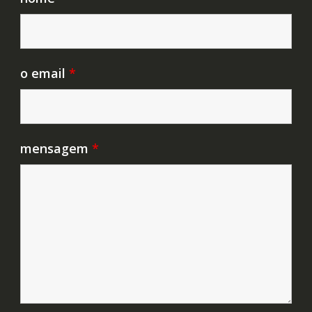
o email
*
mensagem
*