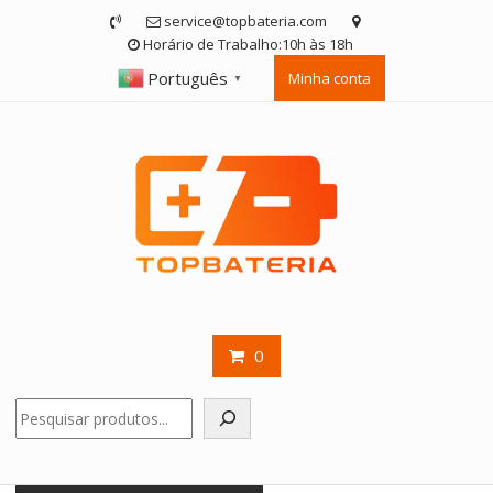
Skip
service@topbateria.com
to
Horário de Trabalho:10h às 18h
content
Português
Minha conta
▼
0
Pesquisar