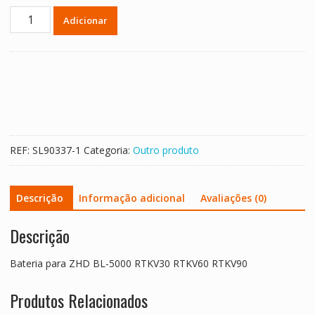
Quantidade
Adicionar
de
Bateria
para
ZHD
BL-
5000
RTKV30
RTKV60
REF:
SL90337-1
Categoria:
Outro produto
RTKV90
Descrição
Informação adicional
Avaliações (0)
Descrição
Bateria para ZHD BL-5000 RTKV30 RTKV60 RTKV90
Produtos Relacionados