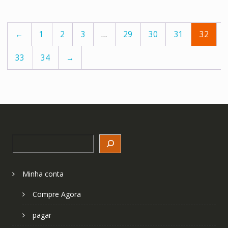
←
1
2
3
…
29
30
31
32
33
34
→
Search
Minha conta
Compre Agora
pagar