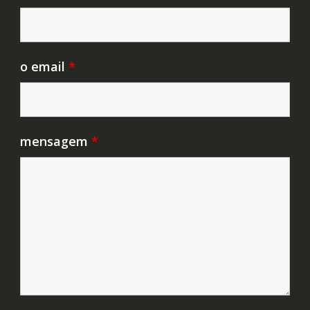
o email
*
mensagem
*