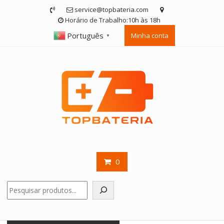
Skip
service@topbateria.com
to
Horário de Trabalho:10h às 18h
content
Português
Minha conta
▼
0
Pesquisar