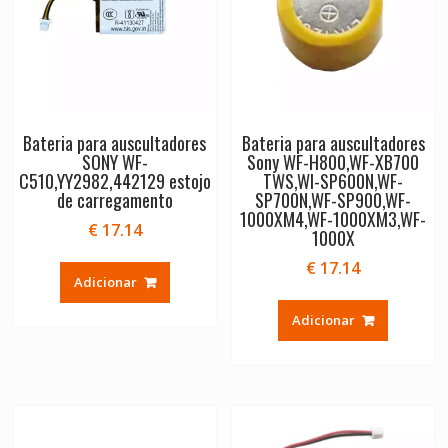
Bateria para auscultadores
Bateria para auscultadores
SONY WF-
Sony WF-H800,WF-XB700
C510,YY2982,442129 estojo
TWS,WI-SP600N,WF-
de carregamento
SP700N,WF-SP900,WF-
1000XM4,WF-1000XM3,WF-
€
17.14
1000X
€
17.14
Adicionar
Adicionar