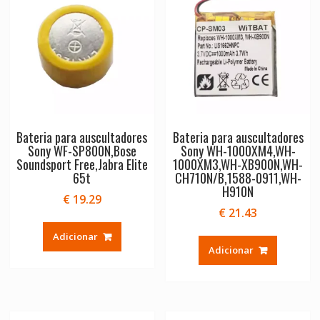
Bateria para auscultadores
Bateria para auscultadores
Sony WF-SP800N,Bose
Sony WH-1000XM4,WH-
Soundsport Free,Jabra Elite
1000XM3,WH-XB900N,WH-
65t
CH710N/B,1588-0911,WH-
H910N
€
19.29
€
21.43
Adicionar
Adicionar