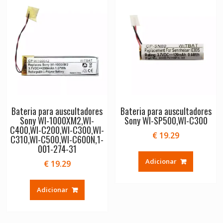
Bateria para auscultadores
Bateria para auscultadores
Sony WI-1000XM2,WI-
Sony WI-SP500,WI-C300
C400,WI-C200,WI-C300,WI-
€
19.29
C310,WI-C500,WI-C600N,1-
001-274-31
Adicionar
€
19.29
Adicionar