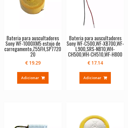
Bateria para auscultadores
Bateria para auscultadores
Sony WF-1000XM5 estojo de
Sony WF-C500,WF-XB700,WF-
carregamento,Z55FH,SP7720
L900,SRS-NB10,WH-
20
CH500,WH-CH510,WF-H800
€
19.29
€
17.14
Adicionar
Adicionar