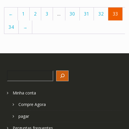
←
1
2
3
…
30
31
32
33
34
→
Search
Minha conta
Compre Agora
pagar
Perguntas frequentes