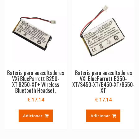
Bateria para auscultadores
Bateria para auscultadores
VXi BlueParrott B250-
VXI BlueParrott B350-
XT,B250-XT+ Wireless
XT/S450-XT/B450-XT/B550-
Bluetooth Headset,
XT
€
17.14
€
17.14
Adicionar
Adicionar