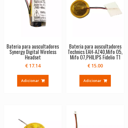
Bateria para auscultadores
Bateria para auscultadores
Synergy Digital Wireless
Technics EAH-AZ40,Mifo O5,
Headset
Mifo O7,PHILIPS Fidelio T1
€
17.14
€
15.00
Adicionar
Adicionar