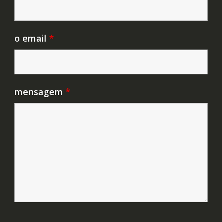
o email
*
mensagem
*