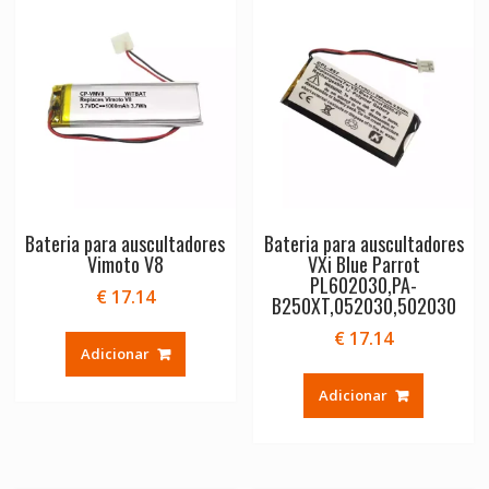
Bateria para auscultadores
Bateria para auscultadores
Vimoto V8
VXi Blue Parrot
PL602030,PA-
€
17.14
B250XT,052030,502030
€
17.14
Adicionar
Adicionar