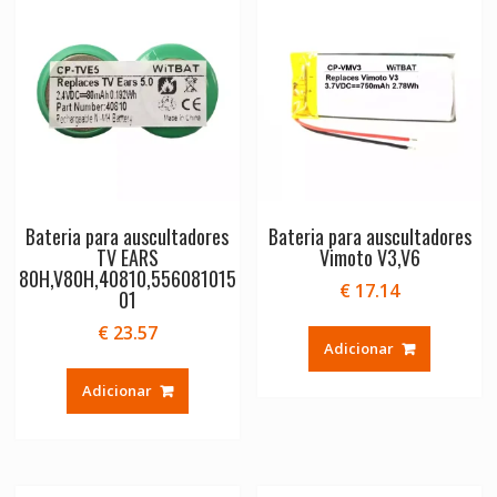
Bateria para auscultadores
Bateria para auscultadores
TV EARS
Vimoto V3,V6
80H,V80H,40810,556081015
€
17.14
01
€
23.57
Adicionar
Adicionar