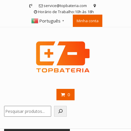
Skip
service@topbateria.com
to
Horário de Trabalho:10h às 18h
content
Português
Minha conta
▼
0
Pesquisar