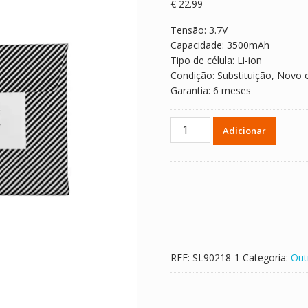
€
22.99
Tensão: 3.7V
Capacidade: 3500mAh
Tipo de célula: Li-ion
Condição: Substituição, Novo 
Garantia: 6 meses
Quantidade
Adicionar
de
Bateria
para
ANBERNIC
RG
353PS
535284
REF:
SL90218-1
Categoria:
Out