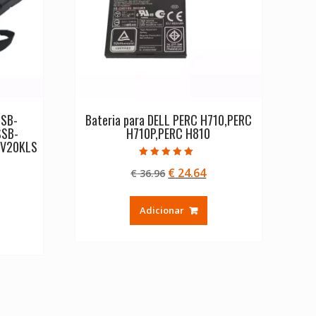
SSB-
Bateria para DELL PERC H710,PERC
SSB-
H710P,PERC H810
-V20KLS
Avaliação
O
O
€
24.64
€
36.96
5.00
de 5
preço
preço
eço
original
atual
Adicionar
ual
era:
é:
€ 36.96.
€ 24.64.
39.04.