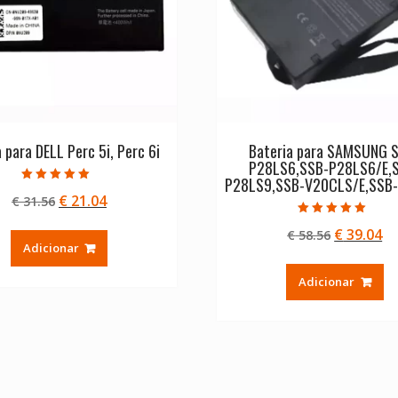
 para DELL Perc 5i, Perc 6i
Bateria para SAMSUNG 
P28LS6,SSB-P28LS6/E,
P28LS9,SSB-V20CLS/E,SSB
Avaliação
O
O
€
21.04
€
31.56
5.00
de 5
preço
preço
Avaliação
O
O
€
39.04
€
58.56
5.00
original
atual
de 5
Adicionar
preço
pr
era:
é:
original
at
€ 31.56.
€ 21.04.
Adicionar
era:
é:
€ 58.56.
€ 