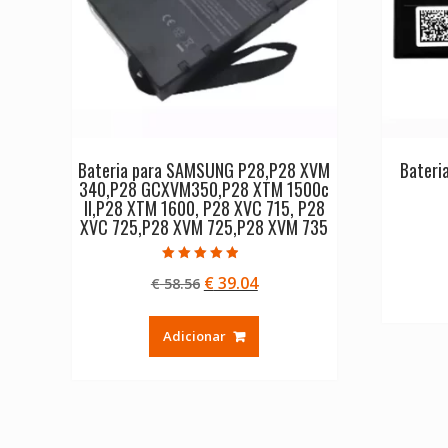
Bateria para SAMSUNG P28,P28 XVM
Bateria
340,P28 GCXVM350,P28 XTM 1500c
II,P28 XTM 1600, P28 XVC 715, P28
XVC 725,P28 XVM 725,P28 XVM 735
Avaliação
O
O
€
39.04
€
58.56
4.50
de 5
preço
preço
original
atual
Adicionar
era:
é:
€ 58.56.
€ 39.04.