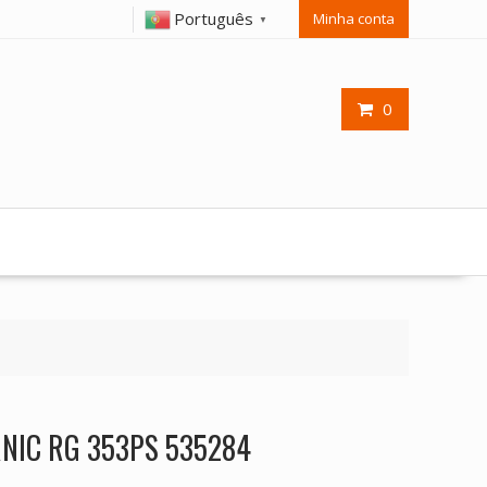
Português
Minha conta
▼
0
RNIC RG 353PS 535284