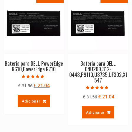
Bateria para DELL PowerEdge
Bateria para DELL
R610,PowerEdge R710
0NU209,312-
0448,P9110,U8735,UF302,XJ
547
Avaliação
O
O
€
21.04
€
31.56
5.00
de 5
preço
preço
Avaliação
O
O
€
21.04
€
31.56
4.50
original
atual
de 5
Adicionar
preço
preço
era:
é:
original
atual
€ 31.56.
€ 21.04.
Adicionar
era:
é:
€ 31.56.
€ 21.04.