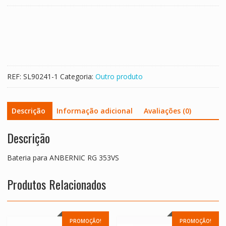
Bateria
para
ANBERNIC
RG
353VS
REF:
SL90241-1
Categoria:
Outro produto
Descrição
Informação adicional
Avaliações (0)
Descrição
Bateria para ANBERNIC RG 353VS
Produtos Relacionados
PROMOÇÃO!
PROMOÇÃO!