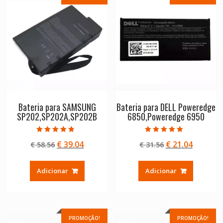
Bateria para SAMSUNG
Bateria para DELL Poweredge
SP202,SP202A,SP202B
6850,Poweredge 6950
Avaliação
Avaliação
O
O
O
O
€
39.04
€
21.04
€
58.56
€
31.56
4.50
4.50
de 5
de 5
preço
preço
preço
preço
original
atual
original
atual
Adicionar
Adicionar
era:
é:
era:
é:
€ 58.56.
€ 39.04.
€ 31.56.
€ 21.04.
PROMOÇÃO!
PROMOÇÃO!