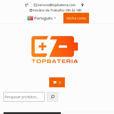
Skip
service@topbateria.com
to
Horário de Trabalho:10h às 18h
content
Português
Minha conta
▼
0
Pesquisar