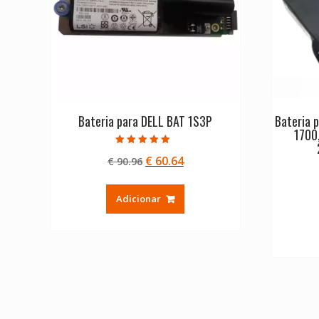
Bateria para DELL BAT 1S3P
Bateria
1700
Avaliação
O
O
€
60.64
€
90.96
5.00
de 5
preço
preço
original
atual
Adicionar
era:
é:
€ 90.96.
€ 60.64.