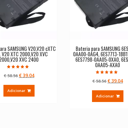
 para SAMSUNG V20,V20 cXTC
Bateria para SAMSUNG 6E
, V20 XTC 2000,V20 XVC
0AA00-0AG4, 6ES7713-1BB1
2000,V20 XVC 2400
6ES7798-0AA05-0XA0, 6E
0AA05-AXA0
Avaliação
O
O
€
39.04
€
58.56
5.00
Avaliação
de 5
O
O
€
39.04
preço
preço
€
58.56
5.00
de 5
preço
pr
original
atual
Adicionar
original
at
era:
é:
Adicionar
era:
é:
€ 58.56.
€ 39.04.
€ 58.56.
€ 