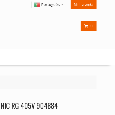
Português
Minha conta
▼
0
ERNIC RG 405V 904884