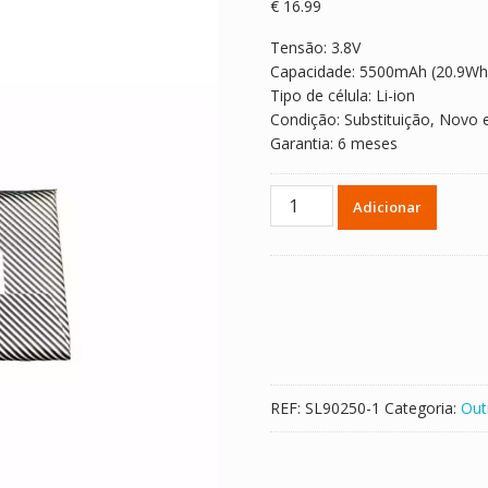
€
16.99
Tensão: 3.8V
Capacidade: 5500mAh (20.9Wh
Tipo de célula: Li-ion
Condição: Substituição, Novo 
Garantia: 6 meses
Quantidade
Adicionar
de
Bateria
para
ANBERNIC
RG
405V
904884
REF:
SL90250-1
Categoria:
Out