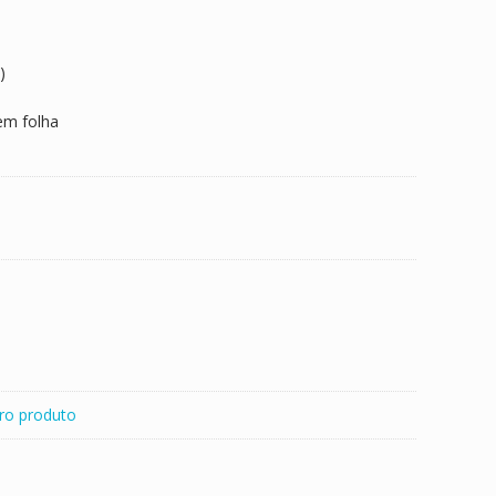
)
em folha
ro produto