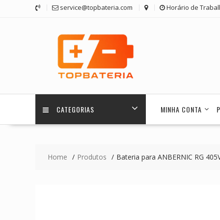
Skip
service@topbateria.com
Horário de Trabal
to
content
CATEGORIAS
MINHA CONTA
Home
Produtos
Bateria para ANBERNIC RG 405