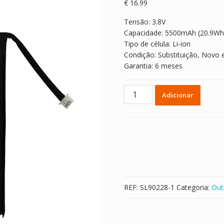
€
16.99
Tensão: 3.8V
Capacidade: 5500mAh (20.9Wh
Tipo de célula: Li-ion
Condição: Substituição, Novo 
Garantia: 6 meses
Quantidade
Adicionar
de
Bateria
para
ANBERNIC
RG
406V
904684
REF:
SL90228-1
Categoria:
Out