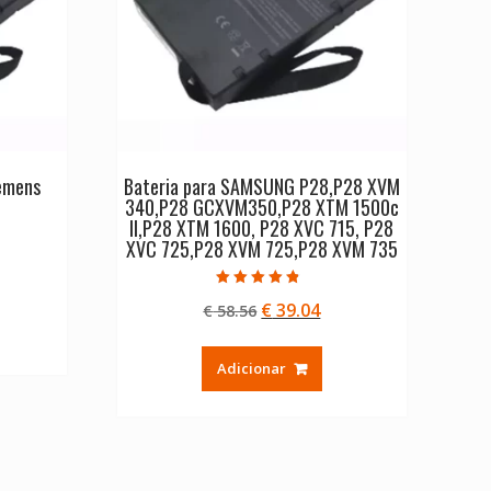
emens
Bateria para SAMSUNG P28,P28 XVM
2
340,P28 GCXVM350,P28 XTM 1500c
II,P28 XTM 1600, P28 XVC 715, P28
XVC 725,P28 XVM 725,P28 XVM 735
eço
Avaliação
O
O
€
39.04
€
58.56
4.50
ual
de 5
preço
preço
original
atual
39.04.
Adicionar
era:
é:
€ 58.56.
€ 39.04.