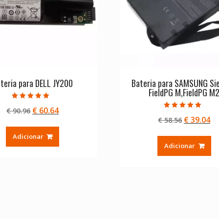
teria para DELL JY200
Bateria para SAMSUNG Si
FieldPG M,FieldPG M
Avaliação
O
O
€
60.64
€
90.96
5.00
Avaliação
de 5
O
O
€
39.04
preço
preço
€
58.56
5.00
de 5
preço
pr
original
atual
Adicionar
original
at
era:
é:
Adicionar
era:
é:
€ 90.96.
€ 60.64.
€ 58.56.
€ 