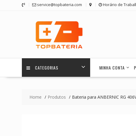
Skip
service@topbateria.com
Horário de Trabal
to
content
CATEGORIAS
MINHA CONTA
Home
Produtos
Bateria para ANBERNIC RG 406