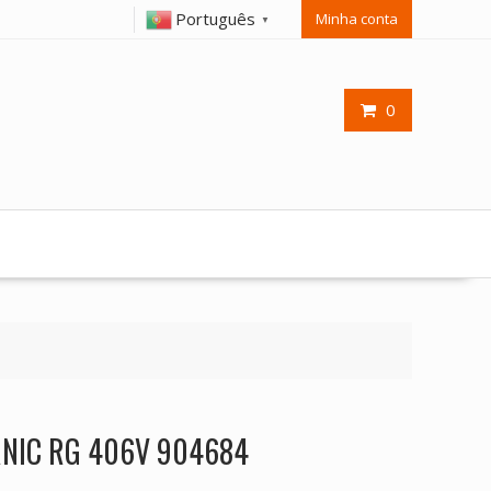
Português
Minha conta
▼
0
ERNIC RG 406V 904684