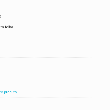
)
em folha
ro produto