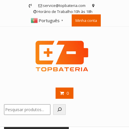
Skip
service@topbateria.com
to
Horário de Trabalho:10h às 18h
content
Português
Minha conta
▼
0
Pesquisar