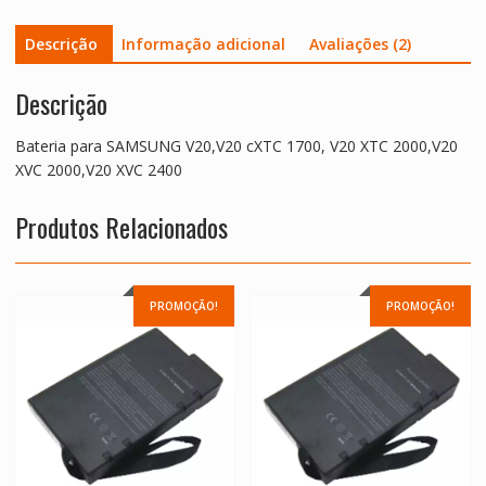
XVC
Descrição
Informação adicional
Avaliações (2)
2000,V20
XVC
2400
Descrição
Bateria para SAMSUNG V20,V20 cXTC 1700, V20 XTC 2000,V20
XVC 2000,V20 XVC 2400
Produtos Relacionados
PROMOÇÃO!
PROMOÇÃO!