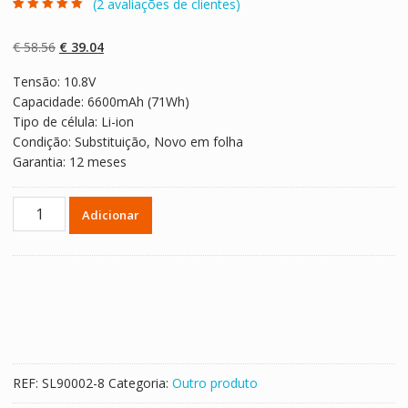
(
2
avaliações de clientes)
Classificado
2
com
5.00
em 5
com base em
O
O
€
58.56
€
39.04
classificaçõe
s de clientes
preço
preço
Tensão: 10.8V
original
atual
Capacidade: 6600mAh (71Wh)
era:
é:
Tipo de célula: Li-ion
€ 58.56.
€ 39.04.
Condição: Substituição, Novo em folha
Garantia: 12 meses
Quantidade
Adicionar
de
Bateria
para
SAMSUNG
V20,V20
cXTC
1700,
V20
REF:
SL90002-8
Categoria:
Outro produto
XTC
2000,V20