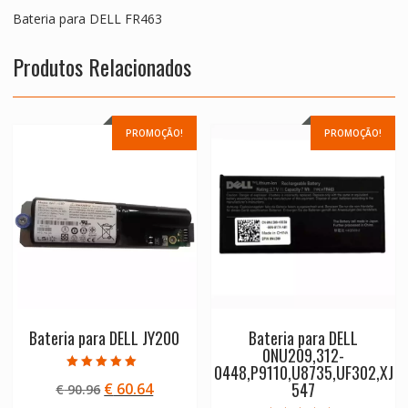
Bateria para DELL FR463
Produtos Relacionados
PROMOÇÃO!
PROMOÇÃO!
Bateria para DELL JY200
Bateria para DELL
0NU209,312-
0448,P9110,U8735,UF302,XJ
Avaliação
547
O
O
€
60.64
€
90.96
5.00
de 5
preço
preço