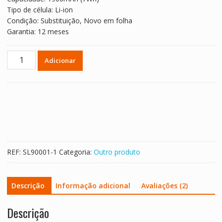
era:
é:
Tipo de célula: Li-ion
€ 31.56.
€ 21.04.
Condição: Substituição, Novo em folha
Garantia: 12 meses
Quantidade
Adicionar
de
Bateria
para
DELL
FR463
REF:
SL90001-1
Categoria:
Outro produto
Descrição
Informação adicional
Avaliações (2)
Descrição