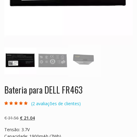
Bateria para DELL FR463
(
2
avaliações de clientes)
Classificado
2
com
5.00
em 5
com base em
O
O
€
31.56
€
21.04
classificaçõe
s de clientes
preço
preço
Tensão: 3.7V
original
atual
Capacidade: 1900mAh (7Wh)