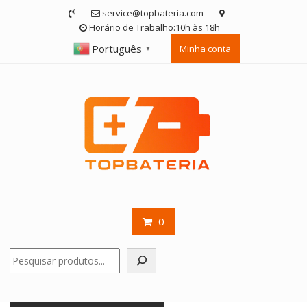
Skip
service@topbateria.com
to
Horário de Trabalho:10h às 18h
content
Português
Minha conta
▼
0
Pesquisar