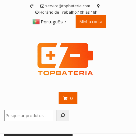
Skip
service@topbateria.com
to
Horário de Trabalho:10h às 18h
content
Português
Minha conta
▼
0
Pesquisar