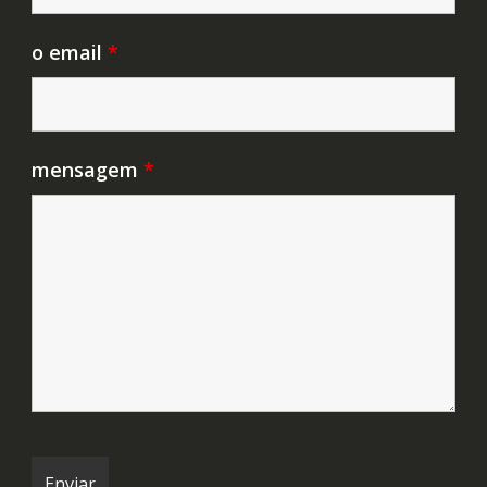
o email
*
mensagem
*