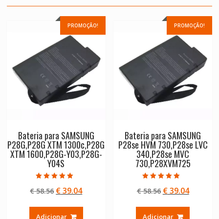
PROMOÇÃO!
PROMOÇÃO!
Bateria para SAMSUNG
Bateria para SAMSUNG
P28G,P28G XTM 1300c,P28G
P28se HVM 730,P28se LVC
XTM 1600,P28G-Y03,P28G-
340,P28se MVC
Y04S
730,P28XVM725
Avaliação
Avaliação
O
O
O
O
€
39.04
€
39.04
€
58.56
€
58.56
5.00
5.00
de 5
de 5
preço
preço
preço
preço
original
atual
original
atual
Adicionar
Adicionar