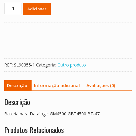
Quantidade
Adicionar
de
Bateria
para
Datalogic
GM4500
GBT4500
BT-
47
REF:
SL90355-1
Categoria:
Outro produto
Descrição
Informação adicional
Avaliações (0)
Descrição
Bateria para Datalogic GM4500 GBT4500 BT-47
Produtos Relacionados