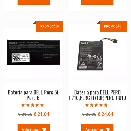
era:
é:
era:
é:
€ 58.56.
€ 39.04.
€ 58.56.
€ 39.04.
PROMOÇÃO!
PROMOÇÃO!
Bateria para DELL Perc 5i,
Bateria para DELL PERC
Perc 6i
H710,PERC H710P,PERC H810
Avaliação
Avaliação
O
O
O
O
€
21.04
€
24.64
€
31.56
€
36.96
5.00
5.00
de 5
de 5
preço
preço
preço
preço
original
atual
original
atual
Adicionar
Adicionar