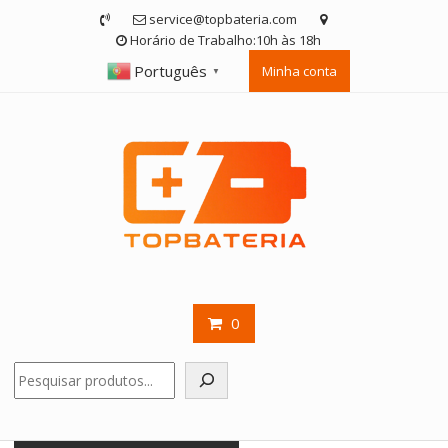
Skip
service@topbateria.com
to
Horário de Trabalho:10h às 18h
content
Português
Minha conta
▼
0
Pesquisar