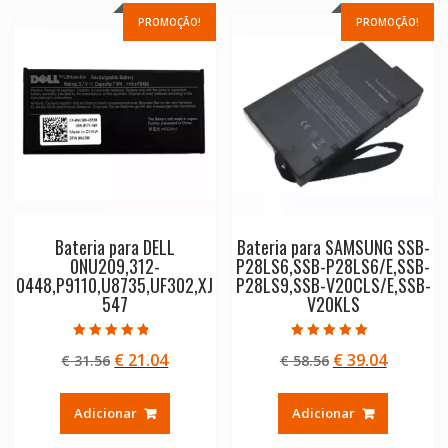
PROMOÇÃO!
PROMOÇÃO!
Bateria para DELL
Bateria para SAMSUNG SSB-
0NU209,312-
P28LS6,SSB-P28LS6/E,SSB-
0448,P9110,U8735,UF302,XJ
P28LS9,SSB-V20CLS/E,SSB-
547
V20KLS
Avaliação
Avaliação
O
O
O
O
€
21.04
€
39.04
€
31.56
€
58.56
4.50
5.00
de 5
de 5
preço
preço
preço
preço
original
atual
original
atual
Adicionar
Adicionar
era:
é:
era:
é:
€ 31.56.
€ 21.04.
€ 58.56.
€ 39.04.