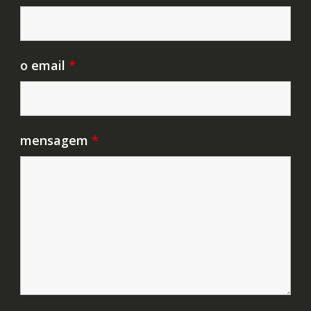
o email
*
mensagem
*