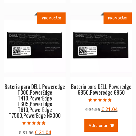
PROMOÇÃO!
PROMOÇÃO!
Bateria para DELL Poweredge
Bateria para DELL Poweredge
T300,PowerEdge
6850,Poweredge 6950
T410,PowerEdge
T605,PowerEdge
Avaliação
T610,PowerEdge
O
O
€
21.04
€
31.56
4.50
de 5
T7500,PowerEdge NX300
preço
preço
original
atual
Adicionar
era:
é:
Avaliação
O
O
€
21.04
€
31.56
5.00
€ 31.56.
€ 21.04.
de 5