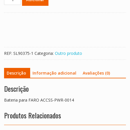
de
Bateria
para
FARO
ACCSS-
PWR-
0014
REF:
SL90375-1
Categoria:
Outro produto
Descrição
Informação adicional
Avaliações (0)
Descrição
Bateria para FARO ACCSS-PWR-0014
Produtos Relacionados