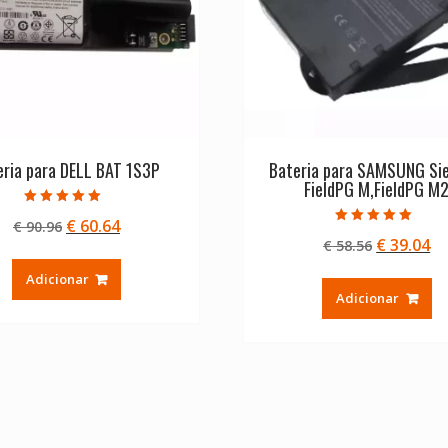
eria para DELL BAT 1S3P
Bateria para SAMSUNG Si
FieldPG M,FieldPG M
Avaliação
O
O
€
60.64
€
90.96
5.00
Avaliação
de 5
O
O
€
39.04
preço
preço
€
58.56
5.00
de 5
preço
pr
original
atual
Adicionar
original
at
era:
é:
Adicionar
era:
é:
€ 90.96.
€ 60.64.
€ 58.56.
€ 