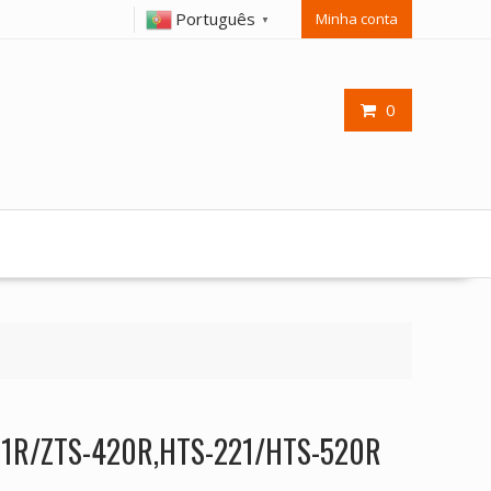
Português
Minha conta
▼
0
121R/ZTS-420R,HTS-221/HTS-520R