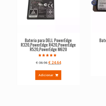
Bateria para DELL PowerEdge
Bat
R320,PowerEdge R420,PowerEdge
R520,PowerEdge M620
Avaliação
O
O
€
24.64
€
36.96
5.00
de 5
preço
preço
original
atual
Adicionar
era:
é:
€ 36.96.
€ 24.64.