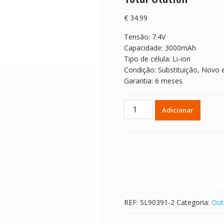
€
34.99
Tensão: 7.4V
Capacidade: 3000mAh
Tipo de célula: Li-ion
Condição: Substituição, Novo 
Garantia: 6 meses
Quantidade
Adicionar
de
Bateria
para
ZTS-
121R/ZTS-
420R,HTS-
221/HTS-
520R
REF:
SL90391-2
Categoria:
Out
Total
Station