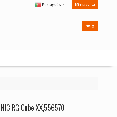
Português
Minha conta
▼
0
RNIC RG Cube XX,556570