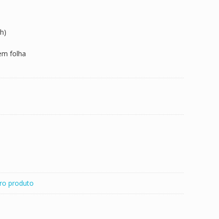
h)
em folha
ro produto