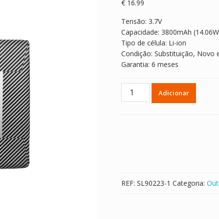
€
16.99
Tensão: 3.7V
Capacidade: 3800mAh (14.06W
Tipo de célula: Li-ion
Condição: Substituição, Novo 
Garantia: 6 meses
Quantidade
Adicionar
de
Bateria
para
ANBERNIC
RG
Cube
XX,556570
REF:
SL90223-1
Categoria:
Out