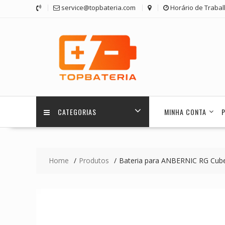
Skip
service@topbateria.com
Horário de Trabal
to
content
CATEGORIAS
MINHA CONTA
Home
Produtos
Bateria para ANBERNIC RG Cub