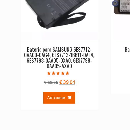
Bateria para SAMSUNG 6ES7712-
Ba
0AA00-0AG4, 6ES7713-1BB11-0AE4,
6ES7798-0AA05-0XA0, 6ES7798-
0AA05-AXA0
Avaliação
O
O
€
39.04
€
58.56
5.00
de 5
preço
preço
original
atual
Adicionar
era:
é:
€ 58.56.
€ 39.04.