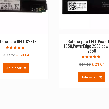
teria para DELL C291H
Bateria para DELL Power
1950,PowerEdge 2900,pow
2950
Avaliação
O
O
€
60.64
€
90.96
5.00
de 5
preço
preço
Avaliação
O
O
€
21.04
€
31.56
5.00
original
atual
de 5
Adicionar
preço
pr
era:
é:
original
at
€ 90.96.
€ 60.64.
Adicionar
era:
é:
€ 31.56.
€ 