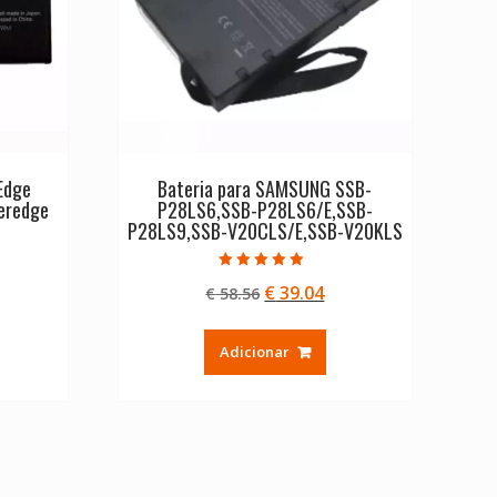
Edge
Bateria para SAMSUNG SSB-
eredge
P28LS6,SSB-P28LS6/E,SSB-
P28LS9,SSB-V20CLS/E,SSB-V20KLS
Avaliação
O
O
€
39.04
€
58.56
5.00
de 5
eço
preço
preço
ual
original
atual
Adicionar
era:
é:
21.04.
€ 58.56.
€ 39.04.